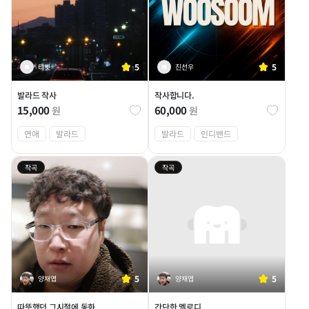
5
5
티벳
진선우
발라드 작사
작사합니다.
15,000
60,000
원
원
연애
발라드
발라드
인디밴드
작곡
작곡
5
5
양재엽
양재엽
따뜻했던 그시절에 동화
간단한 멜로디