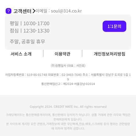
고객센터
이메일 : soul@314.co.kr
평일ㅣ10:00-17:00
1:1문의
점심ㅣ12:30-13:30
주말, 공휴일 휴무
서비스 소개
이용약관
개인정보처리방침
(주)삼쩜일사 (대표 : 서진호)
사업자등록번호 : 619-86-01748 대표번호 : 02-3465-7640 주소 : 서울특별시 강남구 도곡로 5길 1
9
통신판매업신고 : 제2024-서울강남-02014
Copyright 2024. CREDIT MATE Inc. All rights reserved
크레딧메이트는 통신판매중개사이며, 통신판매의 당사자가 아닙니다. 상품 거래에 관한 의무와 책임은
판매회원에게 있습니다.
본 사이트에 게시된 모든 콘텐츠,거래정보에 대한 무단복제,전송,배포,스크래핑 등의 행위는 관련법령
에 의하여 엄격히 금합니다.