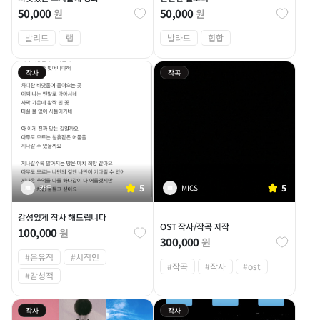
50,000
50,000
원
원
발리드
랩
발라드
힙합
작사
작곡
5
5
카우
MICS
감성있게 작사 해드립니다
OST 작사/작곡 제작
100,000
원
300,000
원
#은유적
#시적인
#작곡
#작사
#ost
#감성적
작사
작사