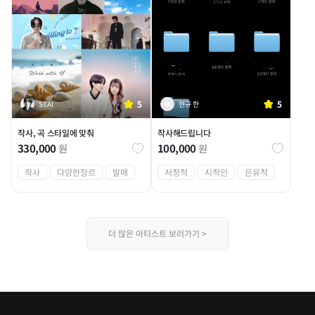
5
5
STAI
현규 한
작사, 곡 스타일에 맞춰
작사해드립니다
330,000
100,000
원
원
작사
다양한장르
발매
서정적
시적인
은유적
더 많은 아티스트 보러가기 >