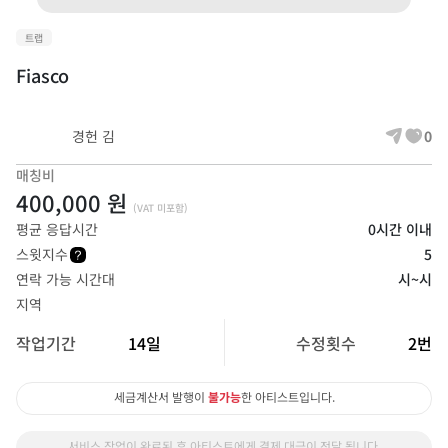
트랩
Fiasco
경헌 김
0
매칭비
400,000 원
(VAT 미포함)
평균 응답시간
0시간 이내
스윗지수
5
연락 가능 시간대
시~시
지역
작업기간
14일
수정횟수
2번
세금계산서 발행이
불가능
한 아티스트입니다.
서비스 작업이 완료된 후 아티스트에게 결제 대금이 전달 됩니다.