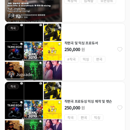
독창적
섬세함
모든장르
Kp
작곡
작편곡 및 믹싱 프로듀서
250,000
원
#작곡
믹싱
편곡
Jsquade
작곡
작편곡 프로듀싱 믹싱 제작 및 렛슨
250,000
원
작곡
편곡
믹싱