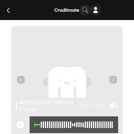
WLPRGSNGHT OFFICIAL
0:00
|
1:47
V1.wav