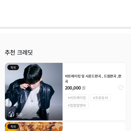
추천 크레딧
작곡
비트메이킹 및 사운드편곡 , 드럼편곡 ,편
곡
200,000
원
#비트메이킹
#프로듀서
#힙합알앤비
SiD
작곡