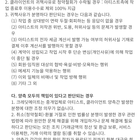
2. 클라이언트의 귀책사유로 청약철회가 수락될 경우 : 아티스트측에 작
업 종료후 이용수수료 제외 100% 지급
3. 귀책사유가 분명하다 판단되는 경우는 다음과 같습니다.
(1) 작업 중 상대방이 연락 두절·회피하는 등 응답이 없을 경우
(2) 아티스트의 저작권 위반, 도용, 허위사실 등의 문제가 발생할 경
우
(3) 아티스트의 전자 세금 계산서 발행 가능 여부의 허위사실 기재로
결제 이후 계산서를 발행하지 못할 경우
(4) 계약이 성립되고 작업 시작 후 단순 변심(개인사유)에 의해 작업
이 중단 될 경우
(5) 회원·임직원 대상의 협박·욕설·비방·모욕하는 행위
(6) 메세지 기능을 악용하는 행위
(7) 이외 일체의 비매너 및 작업 방해 행위
(8) 기타 그 외
다. 양측 모두의 책임이 있다고 판단되는 경우
1. 크레딧메이트는 중개업체로 아티스트, 클라이언트 양측간 발생한
분쟁에 대한 조정 의무가 없습니다.
2. 취소(청약철회)·환불 거절로 인한 법률상 분쟁이 발생한 경우 관련
법령에 따라 원만한 문제 해결을 위해 개입하거나 문제 해결에 필요
하다고 판단되는 모든 조치 (거래금액의 정산 및 환급 보류, 서비스
이용제한, 거래 이력의 열람 등)를 취할 수 있습니다.
3. 양측간 각각의 합의 확인 절차가 완료되기 전까지 환불 대금은 회