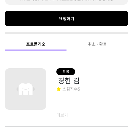
요청하기
포트폴리오
취소 · 환불
작곡
경헌 김
스윗지수
5
더보기