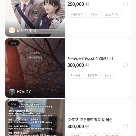
290,000
원
음원제작
작곡
프로듀싱
비트브릿지
작곡
사극풍,동양풍,ost 작업합니다!
300,000
원
사극풍
동양풍
Ost
HOnDY
작곡
[마포구] 모든장르 작곡 및 레슨
300,000
원