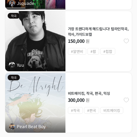
Jsquade
작곡
가장 트렌디하게 해드립니다! 탑라인작곡,
작사,가이드보컬
150,000
원
#알앤비
#팝
#힙합
Yuu
작곡
비트메이킹, 작곡, 편곡, 믹싱
300,000
원
#작곡
#편곡
비트메이킹
Pearl Beat Boy